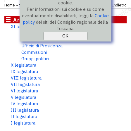
cookie.
Home
»
Storico
»
XI legislatura
»
Consiglieri
Indietro
Per informazioni sui cookie e su come
eventualmente disabilitarli, leggi la
Cookie
Archivio storico
policy
dei siti del Consiglio regionale della
XI legislatura
Toscana.
Consiglieri
Presidente
Ufficio di Presidenza
Commissioni
Gruppi politici
X legislatura
IX legislatura
VIII legislatura
VII legislatura
VI legislatura
V legislatura
IV legislatura
III legislatura
II legislatura
I legislatura