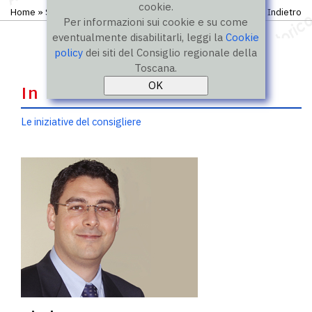
cookie.
Home
»
Storico
»
IX legislatura
»
Consiglieri
Indietro
Per informazioni sui cookie e su come
eventualmente disabilitarli, leggi la
Cookie
policy
dei siti del Consiglio regionale della
Toscana.
In evidenza
Le iniziative del consigliere