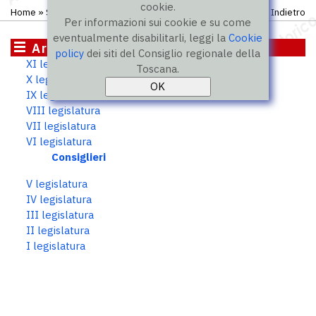
cookie.
Home
»
Storico
»
VI legislatura
»
Consiglieri
Indietro
Per informazioni sui cookie e su come
eventualmente disabilitarli, leggi la
Cookie
Archivio storico
policy
dei siti del Consiglio regionale della
XI legislatura
Toscana.
X legislatura
IX legislatura
VIII legislatura
VII legislatura
VI legislatura
Consiglieri
V legislatura
IV legislatura
III legislatura
II legislatura
I legislatura