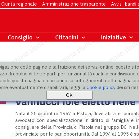
Giunta regionale
|
Amministrazione trasparente
|
Avvisi, bandi
gazione delle pagine e la fruizione dei servizi online, questo sito 
zzo di cookie di terze parti per funzionalità quali la condivisione e
ndo questa pagina o cliccando su collegamenti nella pagina acco
ome eventualmente disabilitarli, leggi la
Cookie policy
dei siti de
Vannucci Iole eletto nelle 
Nata il 25 dicembre 1957 a Pistoia, dove abita, è laureat
avvocato con specializzazione in diritto di famiglia e 
consigliere della Provincia di Pistoia nel gruppo DC. Ne
provinciale per le pari opportunità. Dal 1994 al 1995 è sta