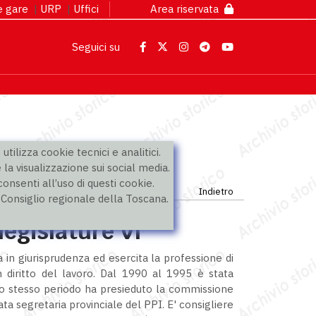
 e gare
|
URP
|
Uffici
Area riservata
Seguici su
utilizza cookie tecnici e analitici.
 la visualizzazione sui social media.
nsenti all’uso di questi cookie.
Indietro
l Consiglio regionale della Toscana.
legislature VI
a in giurisprudenza ed esercita la professione di
in diritto del lavoro. Dal 1990 al 1995 è stata
llo stesso periodo ha presieduto la commissione
ta segretaria provinciale del PPI. E' consigliere