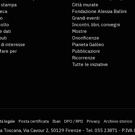
o stampa
Città murate
teca
Fondazione Alessia Ballini
io
Grandi eventi
ollo
Incontri, libri, convegni
 dati
Mostre
buti
Onorificenze
 di interesse
Pianeta Galileo
fare per
Pubblicazioni
Ricorrenze
Tutte le iniziative
tà legale
Posta certificata
Iban
DPO / RPD
Privacy
Archivio storico
la Toscana, Via Cavour 2, 50129 Firenze - Tel. 055 23871 - P.I