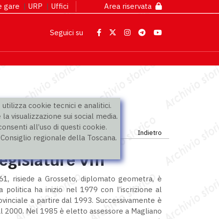
 e gare
|
URP
|
Uffici
Area riservata
Seguici su
utilizza cookie tecnici e analitici.
 la visualizzazione sui social media.
nsenti all’uso di questi cookie.
Indietro
l Consiglio regionale della Toscana.
legislature VIII
1, risiede a Grosseto, diplomato geometra, è
 politica ha inizio nel 1979 con l’iscrizione al
provinciale a partire dal 1993. Successivamente è
 al 2000. Nel 1985 è eletto assessore a Magliano