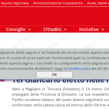
Giunta regionale
|
Amministrazione trasparente
|
Avvisi, bandi
gazione delle pagine e la fruizione dei servizi online, questo sito 
zzo di cookie di terze parti per funzionalità quali la condivisione e
ndo questa pagina o cliccando su collegamenti nella pagina acco
ome eventualmente disabilitarli, leggi la
Cookie policy
dei siti de
Tei Giancarlo eletto nelle 
Nato a Magliano in Toscana (Grosseto) il 16 marzo 196
impiegato della Provincia di Grosseto. La sua esperienza
Partito socialista italiano, del quale diviene segretario 
confermato nella stessa carica all’interno dello Sdi fino