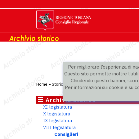
Per migliorare l’esperienza di navi
Questo sito permette inoltre l’utili
Chiudendo questo banner, scorre
Home
»
Storico
»
VIII legislatura
»
Consiglieri
Per informazioni sui cookie e su c
Archivio storico
XI legislatura
X legislatura
IX legislatura
VIII legislatura
Consiglieri