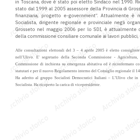
in Toscana, dove è stato poi eletto Sindaco nel 1990. R
stato dal 1999 al 2005 assessore della Provincia di Gro
finanziaria, progetto e-government”. Attualmente è 
Socialista, dirigente regionale e provinciale negli orga
Grosseto nel maggio 2006 per lo SDI, è attualmente ca
della commissione consiliare comunale ai lavori pubblici, u
Alle consultazioni elettorali del 3 – 4 aprile 2005 è eletto consiglier
nell’Ulivo.
E' segretario della
Seconda Commissione - Agricoltura
Commissione di inchiesta su emergenza abitativa
ed è riconfermato c
statutari e per il nuovo Regolamento interno del Consiglio regionale il 1
H
a aderito al gruppo Socialisti Democratici Italiani – L’Ulivo
che in
Socialista. Ha ricoperto la carica di vicepresidente.