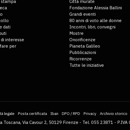
o stampa
Città murate
teca
Fondazione Alessia Ballini
io
Grandi eventi
ollo
80 anni di voto alle donne
 dati
Incontri, libri, convegni
buti
Mostre
 di interesse
Onorificenze
fare per
Pianeta Galileo
Pubblicazioni
Ricorrenze
Tutte le iniziative
tà legale
Posta certificata
Iban
DPO / RPD
Privacy
Archivio storico
la Toscana, Via Cavour 2, 50129 Firenze - Tel. 055 23871 - P.I