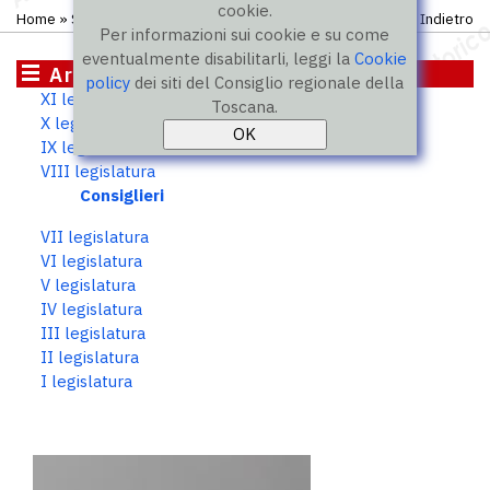
cookie.
Home
»
Storico
»
VIII legislatura
»
Consiglieri
Indietro
Per informazioni sui cookie e su come
eventualmente disabilitarli, leggi la
Cookie
Archivio storico
policy
dei siti del Consiglio regionale della
XI legislatura
Toscana.
X legislatura
IX legislatura
VIII legislatura
Consiglieri
VII legislatura
VI legislatura
V legislatura
IV legislatura
III legislatura
II legislatura
I legislatura