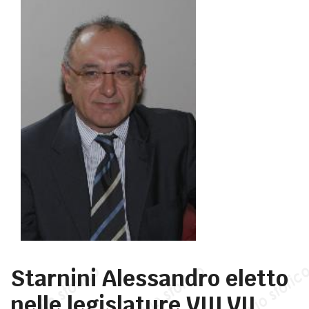
Starnini Alessandro eletto
nelle legislature VIII,VII