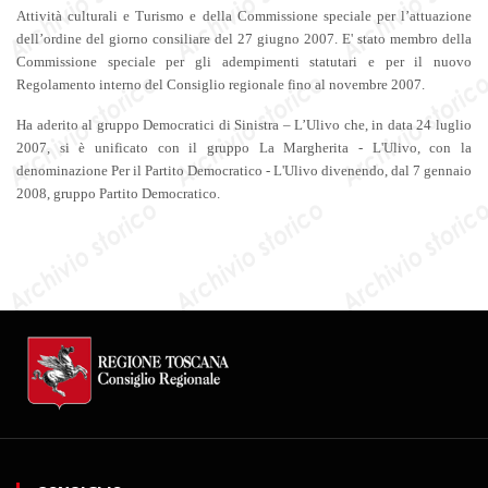
Attività culturali e Turismo
e della
Commissione speciale per l’attuazione
dell’ordine del giorno consiliare del 27 giugno 2007.
E' stato membro
della
Commissione speciale per gli adempimenti statutari e per il nuovo
Regolamento interno del Consiglio regionale fino al novembre 2007
.
Ha a
derito al gruppo Democratici di Sinistra – L’Ulivo che, in data 24 luglio
2007, si è unificato con il gruppo La Margherita - L'Ulivo, con la
denominazione Per il Partito Democratico - L'Ulivo divenendo
,
dal 7 gennaio
2008, gruppo Partito Democratico.