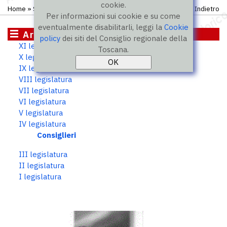
cookie.
Home
»
Storico
»
IV legislatura
»
Consiglieri
Indietro
Per informazioni sui cookie e su come
eventualmente disabilitarli, leggi la
Cookie
Archivio storico
policy
dei siti del Consiglio regionale della
XI legislatura
Toscana.
X legislatura
IX legislatura
VIII legislatura
VII legislatura
VI legislatura
V legislatura
IV legislatura
Consiglieri
III legislatura
II legislatura
I legislatura