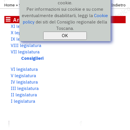
cookie.
Home
»
Storico
»
VII legislatura
»
Consiglieri
Indietro
Per informazioni sui cookie e su come
eventualmente disabilitarli, leggi la
Cookie
Archivio storico
policy
dei siti del Consiglio regionale della
XI legislatura
Toscana.
X legislatura
IX legislatura
VIII legislatura
VII legislatura
Consiglieri
VI legislatura
V legislatura
IV legislatura
III legislatura
II legislatura
I legislatura