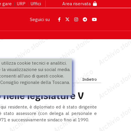
 e gare
|
URP
|
Uffici
Area riservata
Seguici su
utilizza cookie tecnici e analitici.
 la visualizzazione sui social media.
nsenti all’uso di questi cookie.
Indietro
l Consiglio regionale della Toscana.
 nelle legislature V
qui residente, è diplomato ed è stato dirigente
è stato assessore (con delega al personale e
1971 e successivamente sindaco fino al 1990.