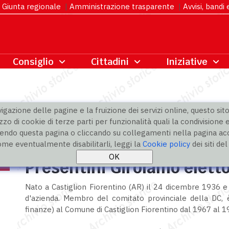
Giunta regionale
|
Amministrazione trasparente
|
Avvisi, bandi
gazione delle pagine e la fruizione dei servizi online, questo sito 
zzo di cookie di terze parti per funzionalità quali la condivisione e
ndo questa pagina o cliccando su collegamenti nella pagina acco
ome eventualmente disabilitarli, leggi la
Cookie policy
dei siti de
Presentini Girolamo eletto
Nato a Castiglion Fiorentino (AR) il 24 dicembre 1936 e 
d'azienda. Membro del comitato provinciale della DC, 
finanze) al Comune di Castiglion Fiorentino dal 1967 al 