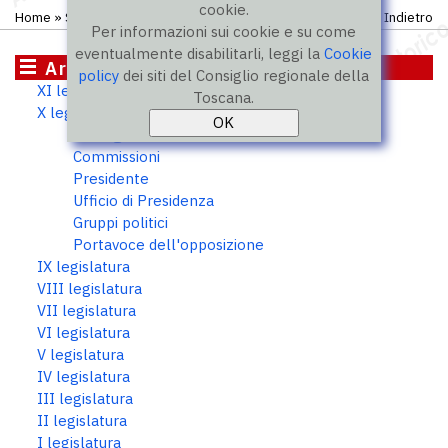
cookie.
Home
»
Storico
»
X legislatura
»
Consiglieri
Indietro
Per informazioni sui cookie e su come
eventualmente disabilitarli, leggi la
Cookie
Archivio storico
policy
dei siti del Consiglio regionale della
XI legislatura
Toscana.
X legislatura
Consiglieri
Commissioni
Presidente
Ufficio di Presidenza
Gruppi politici
Portavoce dell'opposizione
IX legislatura
VIII legislatura
VII legislatura
VI legislatura
V legislatura
IV legislatura
III legislatura
II legislatura
I legislatura