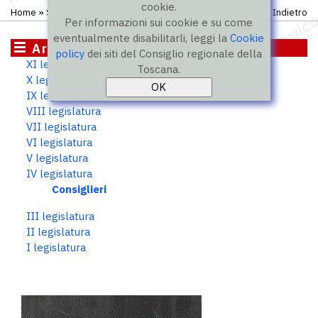
cookie.
Home
»
Storico
»
IV legislatura
»
Consiglieri
Indietro
Per informazioni sui cookie e su come
eventualmente disabilitarli, leggi la
Cookie
Archivio storico
policy
dei siti del Consiglio regionale della
XI legislatura
Toscana.
X legislatura
IX legislatura
VIII legislatura
VII legislatura
VI legislatura
V legislatura
IV legislatura
Consiglieri
III legislatura
II legislatura
I legislatura