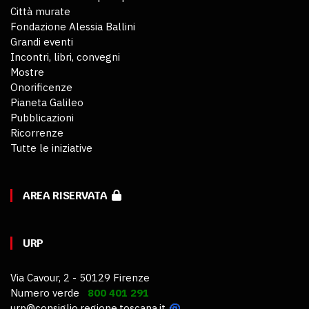
Città murate
Fondazione Alessia Ballini
Grandi eventi
Incontri, libri, convegni
Mostre
Onorificenze
Pianeta Galileo
Pubblicazioni
Ricorrenze
Tutte le iniziative
AREA RISERVATA
URP
Via Cavour, 2 - 50129 Firenze
Numero verde
800 401 291
urp@consiglio.regione.toscana.it