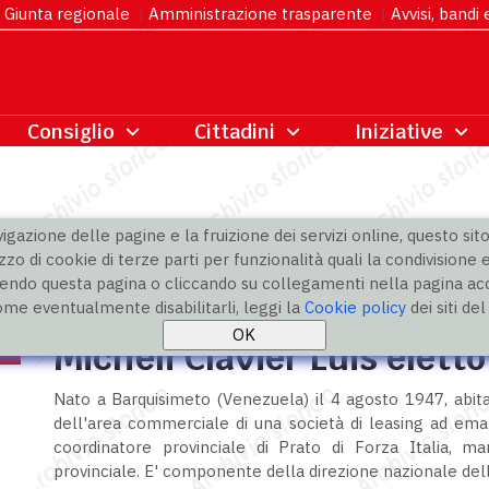
Giunta regionale
|
Amministrazione trasparente
|
Avvisi, bandi
gazione delle pagine e la fruizione dei servizi online, questo sito 
zzo di cookie di terze parti per funzionalità quali la condivisione e
ndo questa pagina o cliccando su collegamenti nella pagina acco
ome eventualmente disabilitarli, leggi la
Cookie policy
dei siti de
Micheli Clavier Luis eletto
Nato a Barquisimeto (Venezuela) il 4 agosto 1947, abit
dell'area commerciale di una società di leasing ad em
coordinatore provinciale di Prato di Forza Italia, m
provinciale. E' componente della direzione nazionale dell