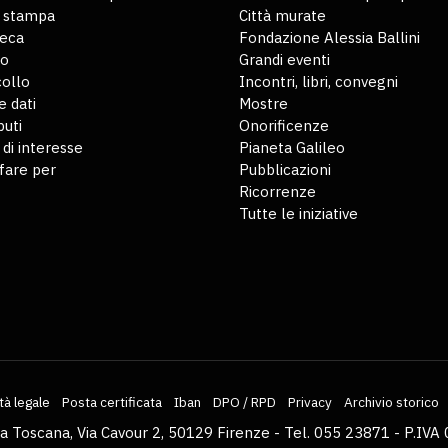
o stampa
Città murate
teca
Fondazione Alessia Ballini
io
Grandi eventi
ollo
Incontri, libri, convegni
 dati
Mostre
buti
Onorificenze
 di interesse
Pianeta Galileo
fare per
Pubblicazioni
Ricorrenze
Tutte le iniziative
tà legale
Posta certificata
Iban
DPO / RPD
Privacy
Archivio storico
la Toscana, Via Cavour 2, 50129 Firenze - Tel. 055 23871 - P.I