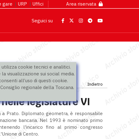
 e gare
|
URP
|
Uffici
Area riservata
Seguici su
utilizza cookie tecnici e analitici.
 la visualizzazione sui social media.
nsenti all’uso di questi cookie.
Indietro
l Consiglio regionale della Toscana.
 nelle legislature VI
a a Prato. Diplomato geometra, è responsabile
anazione bancaria. Nel 1993 è nominato primo
antenendo l'incarico fino al primo congresso
'Unione di Centro.