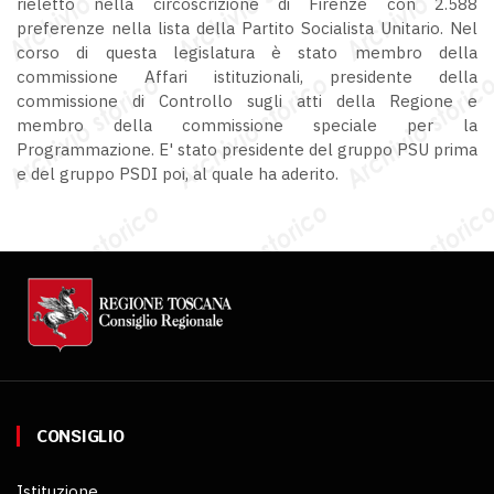
rieletto nella circoscrizione di Firenze con 2.588
preferenze nella lista della Partito Socialista Unitario. Nel
corso di questa legislatura è stato membro della
commissione Affari istituzionali, presidente della
commissione di Controllo sugli atti della Regione e
membro della commissione speciale per la
Programmazione. E' stato presidente del gruppo PSU prima
e del gruppo PSDI poi, al quale ha aderito.
CONSIGLIO
Istituzione