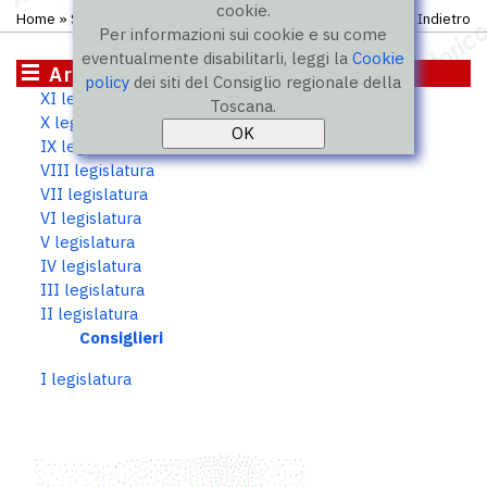
cookie.
Home
»
Storico
»
II legislatura
»
Consiglieri
Indietro
Per informazioni sui cookie e su come
eventualmente disabilitarli, leggi la
Cookie
Archivio storico
policy
dei siti del Consiglio regionale della
XI legislatura
Toscana.
X legislatura
IX legislatura
VIII legislatura
VII legislatura
VI legislatura
V legislatura
IV legislatura
III legislatura
II legislatura
Consiglieri
I legislatura