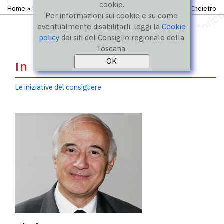
cookie.
Home
»
Storico
»
IX legislatura
»
Consiglieri
Indietro
Per informazioni sui cookie e su come
eventualmente disabilitarli, leggi la
Cookie
policy
dei siti del Consiglio regionale della
Toscana.
In evidenza
Le iniziative del consigliere