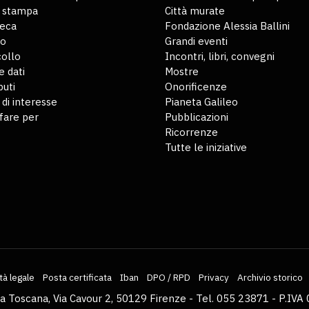
o stampa
Città murate
teca
Fondazione Alessia Ballini
io
Grandi eventi
ollo
Incontri, libri, convegni
 dati
Mostre
buti
Onorificenze
 di interesse
Pianeta Galileo
fare per
Pubblicazioni
Ricorrenze
Tutte le iniziative
tà legale
Posta certificata
Iban
DPO / RPD
Privacy
Archivio storico
la Toscana, Via Cavour 2, 50129 Firenze - Tel. 055 23871 - P.I