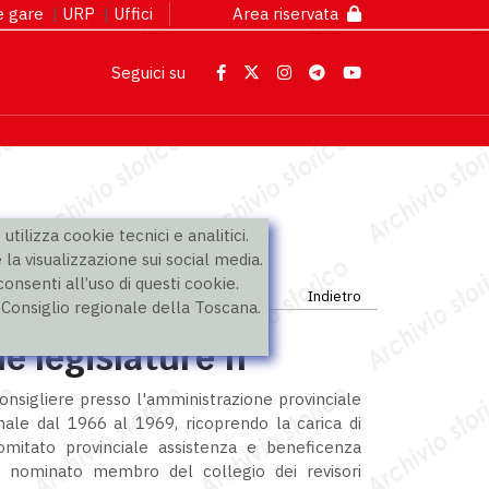
 e gare
|
URP
|
Uffici
Area riservata
Seguici su
utilizza cookie tecnici e analitici.
 la visualizzazione sui social media.
nsenti all’uso di questi cookie.
Indietro
l Consiglio regionale della Toscana.
e legislature II
onsigliere presso l'amministrazione provinciale
ale dal 1966 al 1969, ricoprendo la carica di
mitato provinciale assistenza e beneficenza
o nominato membro del collegio dei revisori