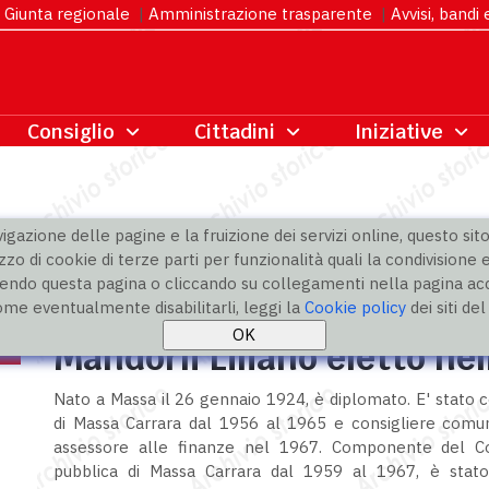
Giunta regionale
|
Amministrazione trasparente
|
Avvisi, bandi
gazione delle pagine e la fruizione dei servizi online, questo sito 
zzo di cookie di terze parti per funzionalità quali la condivisione e
ndo questa pagina o cliccando su collegamenti nella pagina acco
ome eventualmente disabilitarli, leggi la
Cookie policy
dei siti de
Mandorli Liliano eletto nell
Nato a Massa il 26 gennaio 1924, è diplomato. E' stato c
di Massa Carrara dal 1956 al 1965 e consigliere comun
assessore alle finanze nel 1967. Componente del Co
pubblica di Massa Carrara dal 1959 al 1967, è stat