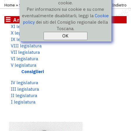
cookie.
Home
»
Storico
»
V legislatura
»
Consiglieri
Indietro
Per informazioni sui cookie e su come
eventualmente disabilitarli, leggi la
Cookie
Archivio storico
policy
dei siti del Consiglio regionale della
XI legislatura
Toscana.
X legislatura
IX legislatura
VIII legislatura
VII legislatura
VI legislatura
V legislatura
Consiglieri
IV legislatura
III legislatura
II legislatura
I legislatura