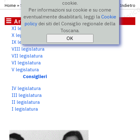
cookie.
Home
»
Storico
»
V legislatura
»
Consiglieri
Indietro
Per informazioni sui cookie e su come
eventualmente disabilitarli, leggi la
Cookie
Archivio storico
policy
dei siti del Consiglio regionale della
XI legislatura
Toscana.
X legislatura
IX legislatura
VIII legislatura
VII legislatura
VI legislatura
V legislatura
Consiglieri
IV legislatura
III legislatura
II legislatura
I legislatura