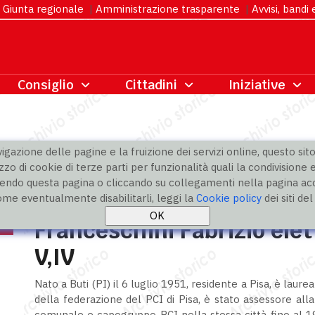
Giunta regionale
|
Amministrazione trasparente
|
Avvisi, bandi
gazione delle pagine e la fruizione dei servizi online, questo sito 
zzo di cookie di terze parti per funzionalità quali la condivisione e
ndo questa pagina o cliccando su collegamenti nella pagina acco
ome eventualmente disabilitarli, leggi la
Cookie policy
dei siti de
Franceschini Fabrizio elet
V,IV
Nato a Buti (PI) il 6 luglio 1951, residente a Pisa, è laur
della federazione del PCI di Pisa, è stato assessore alla
comunale e capogruppo PCI nella stessa città fino al 