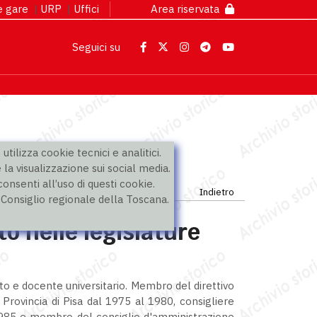
 e gare
|
URP
|
Uffici
Area riservata
Seguici su
utilizza cookie tecnici e analitici.
 la visualizzazione sui social media.
nsenti all’uso di questi cookie.
Indietro
l Consiglio regionale della Toscana.
to nelle legislature
eato e docente universitario. Membro del direttivo
 Provincia di Pisa dal 1975 al 1980, consigliere
1985 e membro del consiglio d'amministrazione