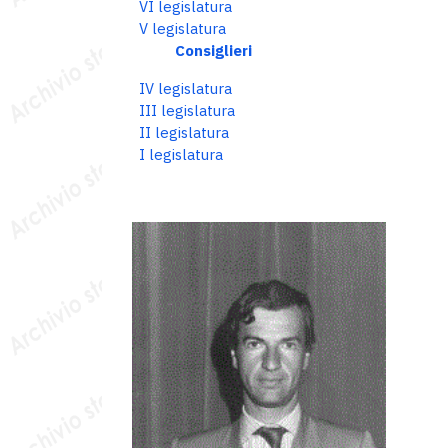
VI legislatura
V legislatura
Consiglieri
IV legislatura
III legislatura
II legislatura
I legislatura