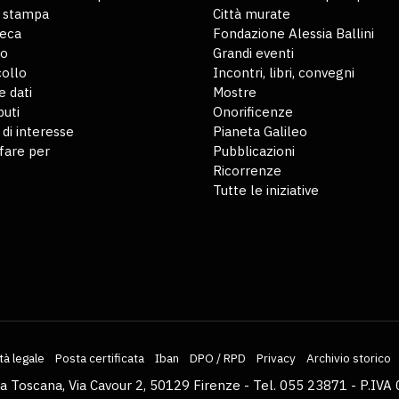
o stampa
Città murate
teca
Fondazione Alessia Ballini
io
Grandi eventi
ollo
Incontri, libri, convegni
 dati
Mostre
buti
Onorificenze
 di interesse
Pianeta Galileo
fare per
Pubblicazioni
Ricorrenze
Tutte le iniziative
tà legale
Posta certificata
Iban
DPO / RPD
Privacy
Archivio storico
la Toscana, Via Cavour 2, 50129 Firenze - Tel. 055 23871 - P.I