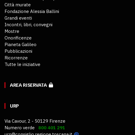
Città murate
Fondazione Alessia Ballini
Grandi eventi
Incontri, libri, convegni
Mostre
Onorificenze
Pianeta Galileo
Pubblicazioni
Ricorrenze
Tutte le iniziative
AREA RISERVATA
URP
Via Cavour, 2 - 50129 Firenze
Numero verde
800 401 291
urp@consiglio.regione.toscana.it