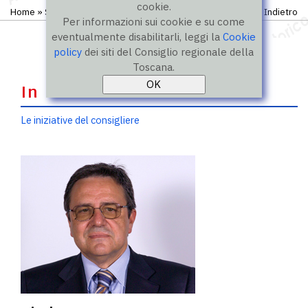
cookie.
Home
»
Storico
»
IX legislatura
»
Consiglieri
Indietro
Per informazioni sui cookie e su come
eventualmente disabilitarli, leggi la
Cookie
policy
dei siti del Consiglio regionale della
Toscana.
In evidenza
Le iniziative del consigliere