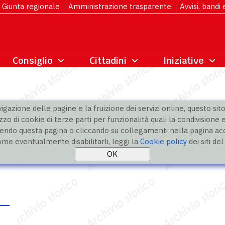
Giunta regionale
|
Amministrazione trasparente
|
Avvisi, bandi
gazione delle pagine e la fruizione dei servizi online, questo sito 
zzo di cookie di terze parti per funzionalità quali la condivisione e
ndo questa pagina o cliccando su collegamenti nella pagina acco
ome eventualmente disabilitarli, leggi la
Cookie policy
dei siti de