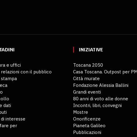
TADINI
INIZIATIVE
ra e uffici
Toscana 2050
 relazioni con il pubblico
Casa Toscana. Outpost per P
o stampa
Città murate
teca
Fondazione Alessia Ballini
io
Grandi eventi
ollo
80 anni di voto alle donne
 dati
Incontri, libri, convegni
buti
Mostre
 di interesse
Onorificenze
fare per
Pianeta Galileo
Pubblicazioni