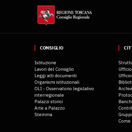
CONSIGLIO
CIT
Istituzione
Struttu
Lavori del Consiglio
Ufficio
Leggi atti documenti
Uffici
Organismi istituzionali
Biblio
OLI - Osservatorio legislativo
Archiv
interregionale
Protoc
Palazzi storici
Banche
Arte a Palazzo
Contri
Stemma
Gruppi
Come 