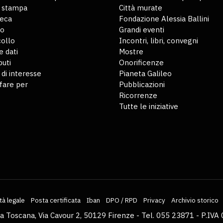
o stampa
Città murate
teca
Fondazione Alessia Ballini
io
Grandi eventi
ollo
Incontri, libri, convegni
 dati
Mostre
buti
Onorificenze
 di interesse
Pianeta Galileo
fare per
Pubblicazioni
Ricorrenze
Tutte le iniziative
tà legale
Posta certificata
Iban
DPO / RPD
Privacy
Archivio storico
la Toscana, Via Cavour 2, 50129 Firenze - Tel. 055 23871 - P.I