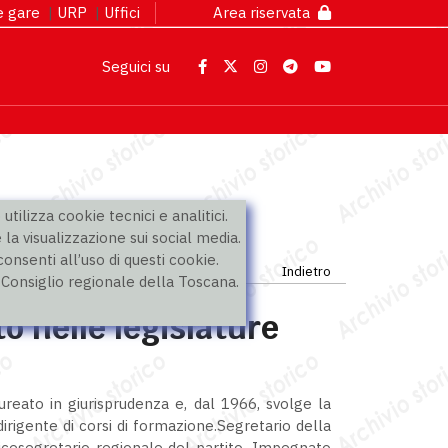
 e gare
|
URP
|
Uffici
Area riservata
Seguici su
utilizza cookie tecnici e analitici.
 la visualizzazione sui social media.
nsenti all’uso di questi cookie.
Indietro
l Consiglio regionale della Toscana.
o nelle legislature
ureato in giurisprudenza e, dal 1966, svolge la
dirigente di corsi di formazione.Segretario della
icesegretario regionale del partito. Impegnato