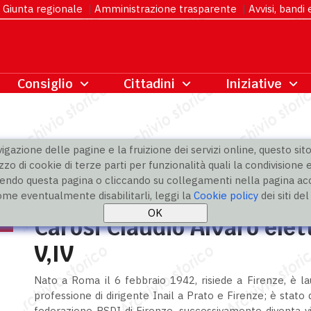
Giunta regionale
|
Amministrazione trasparente
|
Avvisi, bandi
gazione delle pagine e la fruizione dei servizi online, questo sito 
zzo di cookie di terze parti per funzionalità quali la condivisione e
ndo questa pagina o cliccando su collegamenti nella pagina acco
ome eventualmente disabilitarli, leggi la
Cookie policy
dei siti de
Carosi Claudio Alvaro elett
V,IV
Nato a Roma il 6 febbraio 1942, risiede a Firenze, è la
professione di dirigente Inail a Prato e Firenze; è stato 
federazione PSDI di Firenze, successivamente diventa v