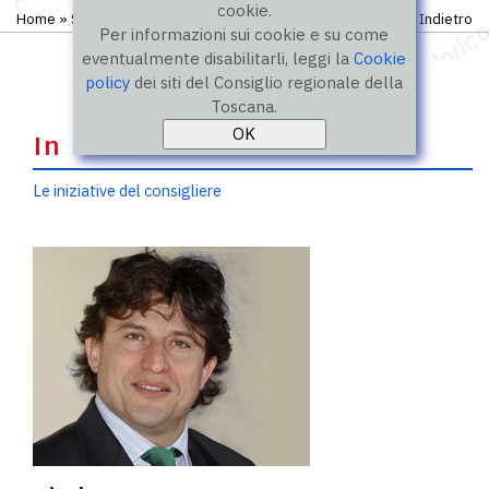
cookie.
Home
»
Storico
»
IX legislatura
»
Consiglieri
Indietro
Per informazioni sui cookie e su come
eventualmente disabilitarli, leggi la
Cookie
policy
dei siti del Consiglio regionale della
Toscana.
In evidenza
Le iniziative del consigliere