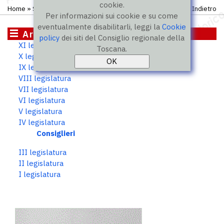
cookie.
Home
»
Storico
»
IV legislatura
»
Consiglieri
Indietro
Per informazioni sui cookie e su come
eventualmente disabilitarli, leggi la
Cookie
Archivio storico
policy
dei siti del Consiglio regionale della
XI legislatura
Toscana.
X legislatura
IX legislatura
VIII legislatura
VII legislatura
VI legislatura
V legislatura
IV legislatura
Consiglieri
III legislatura
II legislatura
I legislatura