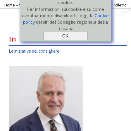
cookie.
Home
»
Storico
»
IX legislatura
»
Consiglieri
Indietro
Per informazioni sui cookie e su come
eventualmente disabilitarli, leggi la
Cookie
policy
dei siti del Consiglio regionale della
Toscana.
In evidenza
Le iniziative del consigliere