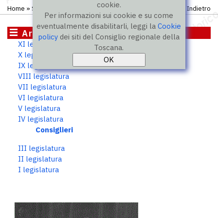
cookie.
Home
»
Storico
»
IV legislatura
»
Consiglieri
Indietro
Per informazioni sui cookie e su come
eventualmente disabilitarli, leggi la
Cookie
Archivio storico
policy
dei siti del Consiglio regionale della
XI legislatura
Toscana.
X legislatura
IX legislatura
VIII legislatura
VII legislatura
VI legislatura
V legislatura
IV legislatura
Consiglieri
III legislatura
II legislatura
I legislatura