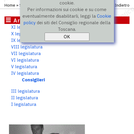
cookie.
Home
»
Storico
»
IV legislatura
»
Consiglieri
Indietro
Per informazioni sui cookie e su come
eventualmente disabilitarli, leggi la
Cookie
Archivio storico
policy
dei siti del Consiglio regionale della
XI legislatura
Toscana.
X legislatura
IX legislatura
VIII legislatura
VII legislatura
VI legislatura
V legislatura
IV legislatura
Consiglieri
III legislatura
II legislatura
I legislatura