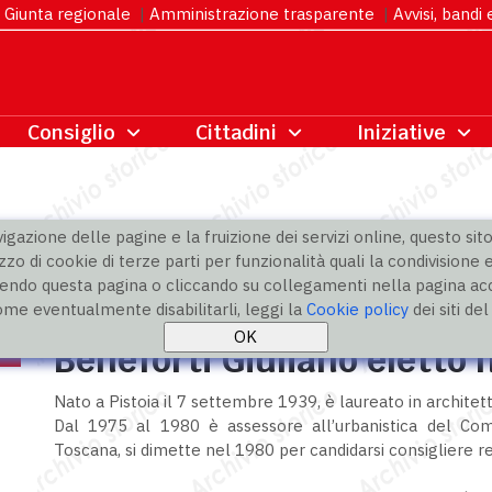
Giunta regionale
|
Amministrazione trasparente
|
Avvisi, bandi
gazione delle pagine e la fruizione dei servizi online, questo sito 
zzo di cookie di terze parti per funzionalità quali la condivisione e
ndo questa pagina o cliccando su collegamenti nella pagina acco
ome eventualmente disabilitarli, leggi la
Cookie policy
dei siti de
Beneforti Giuliano eletto ne
Nato a Pistoia il 7 settembre 1939, è laureato in architett
Dal 1975 al 1980 è assessore all’urbanistica del Com
Toscana, si dimette nel 1980 per candidarsi consigliere r