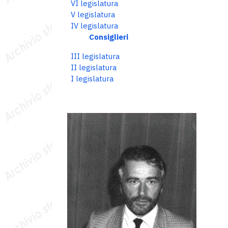
VI legislatura
V legislatura
IV legislatura
Consiglieri
III legislatura
II legislatura
I legislatura