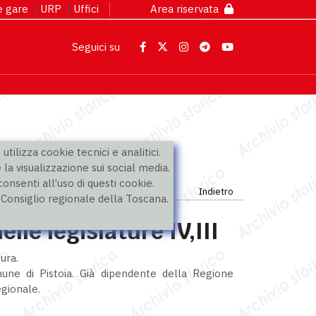
 e gare
|
URP
|
Uffici
Area riservata
Seguici su
utilizza cookie tecnici e analitici.
 la visualizzazione sui social media.
nsenti all’uso di questi cookie.
Indietro
l Consiglio regionale della Toscana.
lle legislature IV,III
ura.
une di Pistoia. Già dipendente della Regione
egionale.