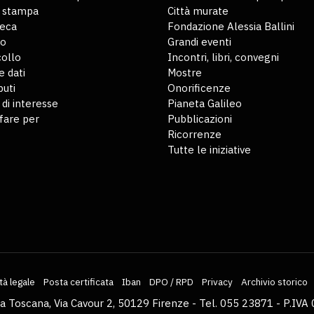
o stampa
Città murate
teca
Fondazione Alessia Ballini
io
Grandi eventi
ollo
Incontri, libri, convegni
 dati
Mostre
buti
Onorificenze
 di interesse
Pianeta Galileo
fare per
Pubblicazioni
Ricorrenze
Tutte le iniziative
tà legale
Posta certificata
Iban
DPO / RPD
Privacy
Archivio storico
la Toscana, Via Cavour 2, 50129 Firenze - Tel. 055 23871 - P.I