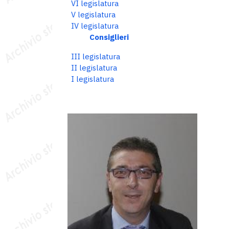
VI legislatura
V legislatura
IV legislatura
Consiglieri
III legislatura
II legislatura
I legislatura