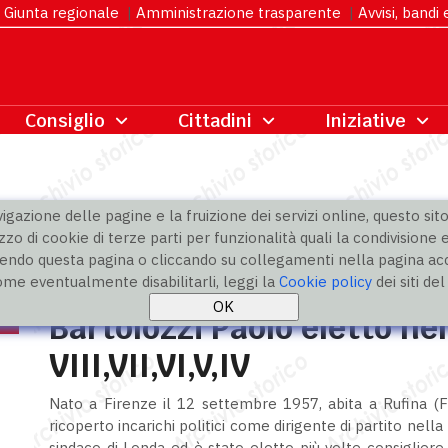
Giunta regionale
|
Amministrazione trasparente
|
Avvisi, bandi
gazione delle pagine e la fruizione dei servizi online, questo sito 
zzo di cookie di terze parti per funzionalità quali la condivisione e
ndo questa pagina o cliccando su collegamenti nella pagina acco
ome eventualmente disabilitarli, leggi la
Cookie policy
dei siti de
Bartolozzi Paolo eletto nel
VIII,VII,VI,V,IV
Nato a Firenze il 12 settembre 1957, abita a Rufina (Fi
ricoperto incarichi politici come dirigente di partito nell
sindaco di Londa ed è stato eletto più volte consiglier