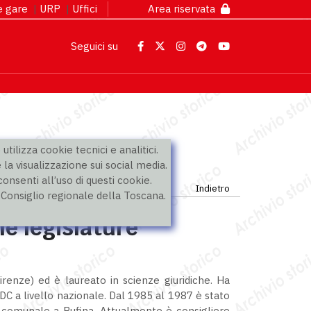
 e gare
|
URP
|
Uffici
Area riservata
Seguici su
utilizza cookie tecnici e analitici.
 la visualizzazione sui social media.
nsenti all’uso di questi cookie.
Indietro
l Consiglio regionale della Toscana.
le legislature
renze) ed è laureato in scienze giuridiche. Ha
a DC a livello nazionale. Dal 1985 al 1987 è stato
e comunale a Rufina. Attualmente è consigliere