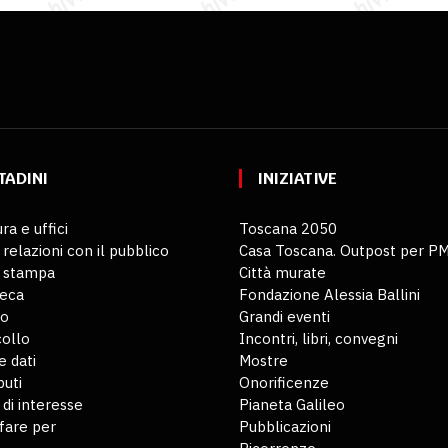
TADINI
INIZIATIVE
ra e uffici
Toscana 2050
 relazioni con il pubblico
Casa Toscana. Outpost per P
o stampa
Città murate
teca
Fondazione Alessia Ballini
io
Grandi eventi
ollo
Incontri, libri, convegni
 dati
Mostre
buti
Onorificenze
 di interesse
Pianeta Galileo
fare per
Pubblicazioni