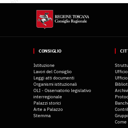
CONSIGLIO
CIT
Istituzione
Struttu
Lavori del Consiglio
Ufficio
Leggi atti documenti
Uffici
Organismi istituzionali
Biblio
OLI - Osservatorio legislativo
Archiv
interregionale
Protoc
Palazzi storici
Banche
Arte a Palazzo
Contri
Stemma
Gruppi
Come 