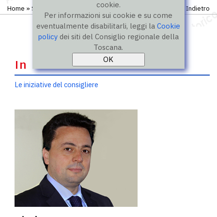
cookie.
Home
»
Storico
»
IX legislatura
»
Consiglieri
Indietro
Per informazioni sui cookie e su come
eventualmente disabilitarli, leggi la
Cookie
policy
dei siti del Consiglio regionale della
Toscana.
In evidenza
Le iniziative del consigliere