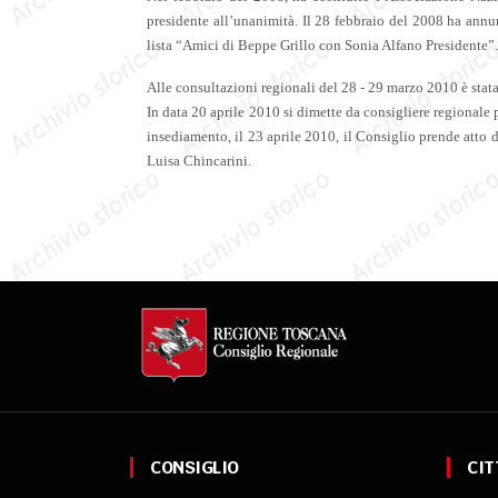
presidente all’unanimità. Il 28 febbraio del 2008 ha annu
lista “Amici di Beppe Grillo con Sonia Alfano Presidente”.
Alle consultazioni regionali del 28 - 29 marzo 2010 è stata e
In data 20 aprile 2010 si dimette da consigliere regionale 
insediamento, il 23 aprile 2010, il Consiglio prende atto d
Luisa Chincarini.
CONSIGLIO
CIT