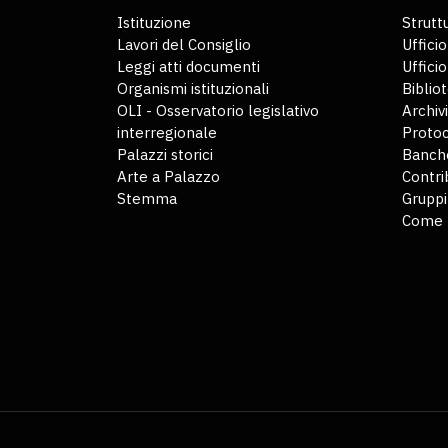
Istituzione
Struttu
Lavori del Consiglio
Ufficio
Leggi atti documenti
Uffici
Organismi istituzionali
Biblio
OLI - Osservatorio legislativo
Archiv
interregionale
Protoc
Palazzi storici
Banche
Arte a Palazzo
Contri
Stemma
Gruppi
Come 