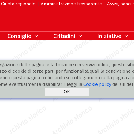
Giunta regionale
|
Amministrazione trasparente
|
Avvisi, bandi
gazione delle pagine e la fruizione dei servizi online, questo sito 
zzo di cookie di terze parti per funzionalità quali la condivisione e
ndo questa pagina o cliccando su collegamenti nella pagina acco
ome eventualmente disabilitarli, leggi la
Cookie policy
dei siti de