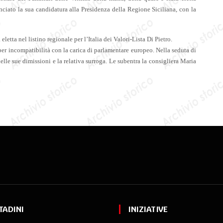
nciato la sua candidatura alla Presidenza della Regione Siciliana, con la
letta nel listino regionale per l’Italia dei Valori-Lista Di Pietro.
per incompatibilità con la carica di parlamentare europeo. Nella seduta di
elle sue dimissioni e la relativa surroga. Le subentra la consigliera Maria
TADINI
INIZIATIVE