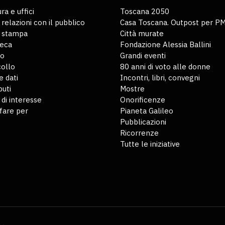
ra e uffici
Toscana 2050
 relazioni con il pubblico
Casa Toscana. Outpost per P
o stampa
Città murate
teca
Fondazione Alessia Ballini
io
Grandi eventi
ollo
80 anni di voto alle donne
 dati
Incontri, libri, convegni
buti
Mostre
 di interesse
Onorificenze
fare per
Pianeta Galileo
Pubblicazioni
Ricorrenze
Tutte le iniziative