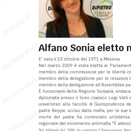
Alfano Sonia eletto n
E' nata il 15 ottobre del 1971 a Messina.
Nel marzo 2009 è stata eletta al Parlamen
membro della commissione per le libertà civili
membro della delegazione per le relazioni 
membro della delegazione all'Assemblea pa
È funzionario della Regione Siciliana, sindac
diplomata presso il liceo classico Luigi Valli
universitari alla facoltà di Giurisprudenza 
padre Beppe, ucciso dalla mafia, per le sue 
morte del padre ha cominciato un’intensa a
regionale del movimento antimafia "E adesso
Nel febbraio del 2008, ha costituito l’Associazione Nazio