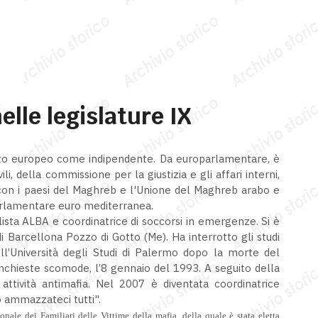
elle legislature IX
to europeo come indipendente. Da europarlamentare, è
, della commissione per la giustizia e gli affari interni,
con i paesi del Maghreb e l'Unione del Maghreb arabo e
rlamentare euro mediterranea.
alista ALBA e coordinatrice di soccorsi in emergenze. Si è
 di Barcellona Pozzo di Gotto (Me). Ha interrotto gli studi
dell’Università degli Studi di Palermo dopo la morte del
inchieste scomode, l’8 gennaio del 1993. A seguito della
ttività antimafia. Nel 2007 è diventata coordinatrice
 ammazzateci tutti".
nale dei Familiari delle Vittime della mafia, della quale è stata eletta