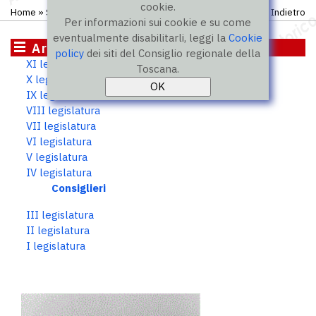
cookie.
Home
»
Storico
»
IV legislatura
»
Consiglieri
Indietro
Per informazioni sui cookie e su come
eventualmente disabilitarli, leggi la
Cookie
Archivio storico
policy
dei siti del Consiglio regionale della
XI legislatura
Toscana.
X legislatura
IX legislatura
VIII legislatura
VII legislatura
VI legislatura
V legislatura
IV legislatura
Consiglieri
III legislatura
II legislatura
I legislatura