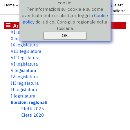
cookie.
Home
»
Istituzione
»
Elezioni regionali
»
Elenco completo degli eletti
Per informazioni sui cookie e su come
Indietro
eventualmente disabilitarli, leggi la
Cookie
policy
dei siti del Consiglio regionale della
Archivio storico
Toscana.
XI legislatura
X legislatura
IX legislatura
VIII legislatura
VII legislatura
VI legislatura
V legislatura
IV legislatura
III legislatura
II legislatura
I legislatura
Elezioni regionali
Eletti 2025
Eletti 2020