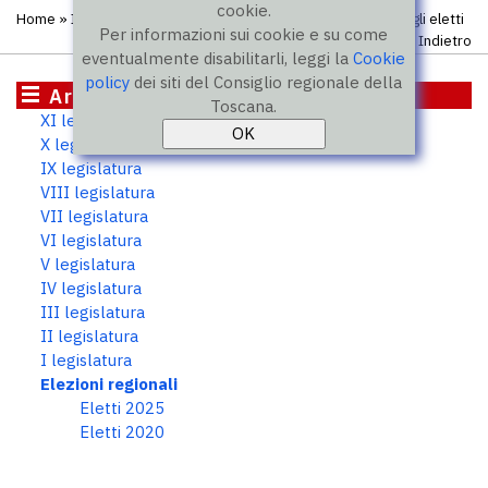
cookie.
Home
»
Istituzione
»
Elezioni regionali
»
Elenco completo degli eletti
Per informazioni sui cookie e su come
Indietro
eventualmente disabilitarli, leggi la
Cookie
policy
dei siti del Consiglio regionale della
Archivio storico
Toscana.
XI legislatura
X legislatura
IX legislatura
VIII legislatura
VII legislatura
VI legislatura
V legislatura
IV legislatura
III legislatura
II legislatura
I legislatura
Elezioni regionali
Eletti 2025
Eletti 2020