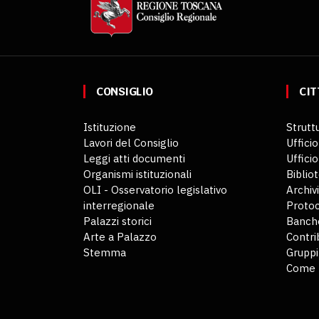
CONSIGLIO
CIT
Istituzione
Struttu
Lavori del Consiglio
Ufficio
Leggi atti documenti
Uffici
Organismi istituzionali
Biblio
OLI - Osservatorio legislativo
Archiv
interregionale
Protoc
Palazzi storici
Banche
Arte a Palazzo
Contri
Stemma
Gruppi
Come 