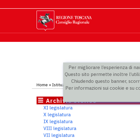
Per migliorare l’esperienza di navi
Questo sito permette inoltre l’utili
Chiudendo questo banner, scorre
Home
»
Istituzione
»
Elezioni regionali
»
Elenco complet
Per informazioni sui cookie e su c
Archivio storico
XI legislatura
X legislatura
IX legislatura
VIII legislatura
VII legislatura