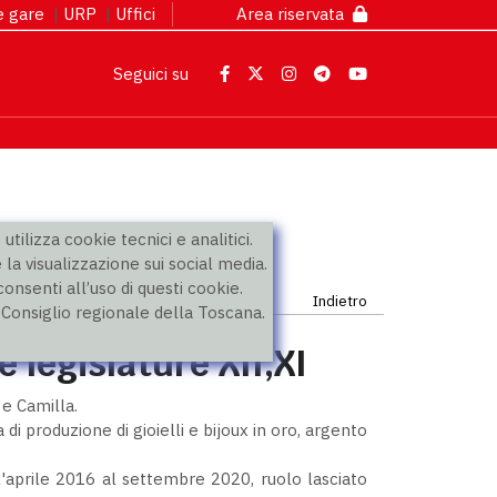
 e gare
|
URP
|
Uffici
Area riservata
Seguici su
utilizza cookie tecnici e analitici.
 la visualizzazione sui social media.
nsenti all’uso di questi cookie.
Indietro
l Consiglio regionale della Toscana.
e legislature XII,XI
 e Camilla.
di produzione di gioielli e bijoux in oro, argento
l'aprile 2016 al settembre 2020, ruolo lasciato