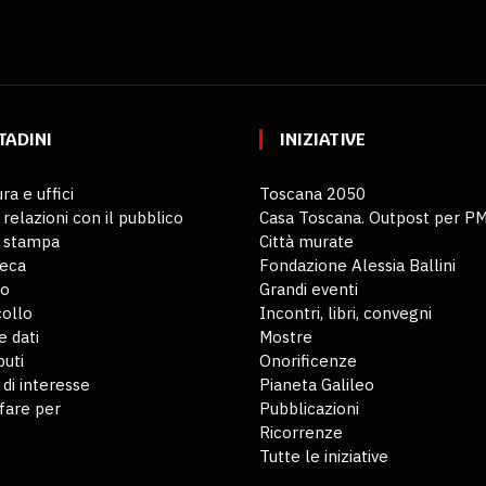
TADINI
INIZIATIVE
ra e uffici
Toscana 2050
 relazioni con il pubblico
Casa Toscana. Outpost per P
o stampa
Città murate
teca
Fondazione Alessia Ballini
io
Grandi eventi
ollo
Incontri, libri, convegni
 dati
Mostre
buti
Onorificenze
 di interesse
Pianeta Galileo
fare per
Pubblicazioni
Ricorrenze
Tutte le iniziative