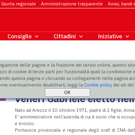
Giunta regionale
|
Amministrazione trasparente
|
Avvisi, bandi
gazione delle pagine e la fruizione dei servizi online, questo sito 
zzo di cookie di terze parti per funzionalità quali la condivisione e
ndo questa pagina o cliccando su collegamenti nella pagina acco
o degli eletti
ome eventualmente disabilitarli, leggi la
Cookie policy
dei siti de
Veneri Gabriele eletto nell
Nato ad Arezzo il 10 ottobre 1971, padre di 2 figlie, Anna
E' amministratore nell'azienda di cui è socio che si occupa 
e bronzo.
Portavoce provinciale e regionale degli orafi di CNA dal