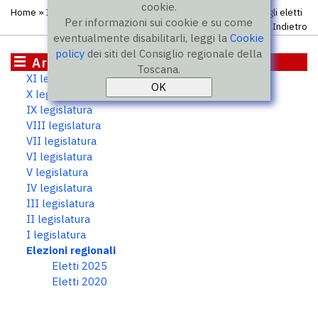
cookie.
Home
»
Istituzione
»
Elezioni regionali
»
Elenco completo degli eletti
Per informazioni sui cookie e su come
Indietro
eventualmente disabilitarli, leggi la
Cookie
policy
dei siti del Consiglio regionale della
Archivio storico
Toscana.
XI legislatura
X legislatura
IX legislatura
VIII legislatura
VII legislatura
VI legislatura
V legislatura
IV legislatura
III legislatura
II legislatura
I legislatura
Elezioni regionali
Eletti 2025
Eletti 2020