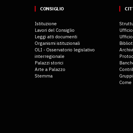
CONSIGLIO
CIT
Istituzione
Struttu
Lavori del Consiglio
Ufficio
Leggi atti documenti
Uffici
Organismi istituzionali
Biblio
OLI - Osservatorio legislativo
Archiv
interregionale
Protoc
Palazzi storici
Banche
Arte a Palazzo
Contri
Stemma
Gruppi
Come 