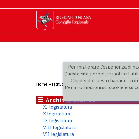
Per migliorare l’esperienza di navi
Questo sito permette inoltre l’utili
Chiudendo questo banner, scorre
Home
»
Istituzione
»
Elezioni regionali
»
Elenco complet
Per informazioni sui cookie e su c
Archivio storico
XI legislatura
X legislatura
IX legislatura
VIII legislatura
VII legislatura