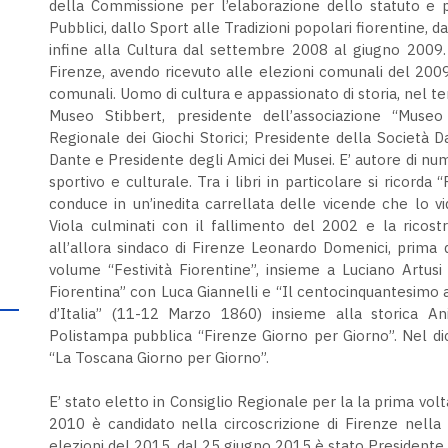
della Commissione per l’elaborazione dello statuto e po
Pubblici, dallo Sport alle Tradizioni popolari fiorentine, 
infine alla Cultura dal settembre 2008 al giugno 2009.
Firenze, avendo ricevuto alle elezioni comunali del 2009
comunali. Uomo di cultura e appassionato di storia, nel te
Museo Stibbert, presidente dell’associazione “Museo
Regionale dei Giochi Storici; Presidente della Società 
Dante e Presidente degli Amici dei Musei. E’ autore di nume
sportivo e culturale. Tra i libri in particolare si ricorda 
conduce in un’inedita carrellata delle vicende che lo v
Viola culminati con il fallimento del 2002 e la ricost
all’allora sindaco di Firenze Leonardo Domenici, prima d
volume “Festività Fiorentine”, insieme a Luciano Artusi
Fiorentina” con Luca Giannelli e “Il centocinquantesimo a
d’Italia” (11-12 Marzo 1860) insieme alla storica An
Polistampa pubblica “Firenze Giorno per Giorno”. Nel d
“La Toscana Giorno per Giorno”.
E’ stato eletto in Consiglio Regionale per la la prima vol
2010 è candidato nella circoscrizione di Firenze nella 
elezioni del 2015, dal 25 giugno 2015 è stato Presidente