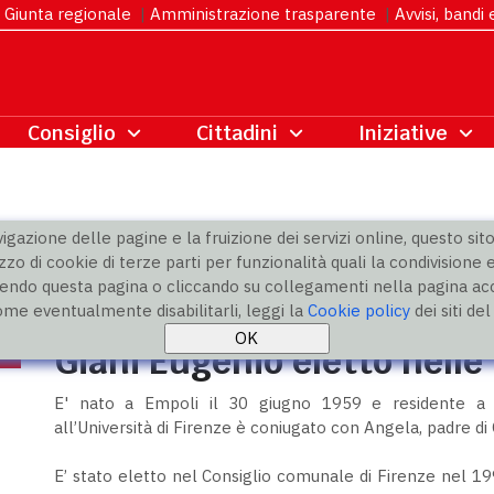
Giunta regionale
|
Amministrazione trasparente
|
Avvisi, bandi
gazione delle pagine e la fruizione dei servizi online, questo sito 
zzo di cookie di terze parti per funzionalità quali la condivisione e
ndo questa pagina o cliccando su collegamenti nella pagina acco
o degli eletti
ome eventualmente disabilitarli, leggi la
Cookie policy
dei siti de
Giani Eugenio eletto nelle 
E' nato a Empoli il 30 giugno 1959 e residente a S
all’Università di Firenze è coniugato con Angela, padre di
E’ stato eletto nel Consiglio comunale di Firenze nel 1