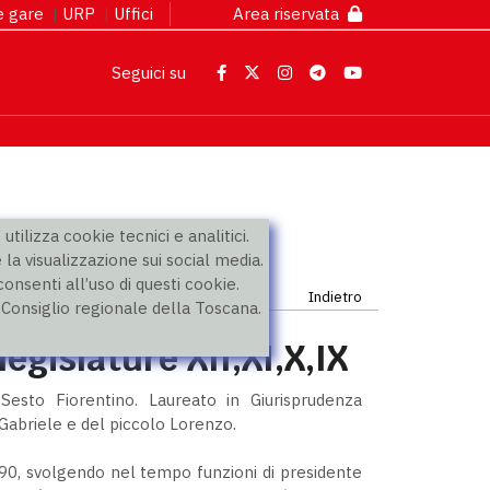
 e gare
|
URP
|
Uffici
Area riservata
Seguici su
utilizza cookie tecnici e analitici.
 la visualizzazione sui social media.
nsenti all’uso di questi cookie.
Indietro
l Consiglio regionale della Toscana.
legislature XII,XI,X,IX
esto Fiorentino. Laureato in Giurisprudenza
 Gabriele e del piccolo Lorenzo.
990, svolgendo nel tempo funzioni di presidente