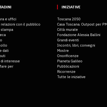
TADINI
INIZIATIVE
ra e uffici
Toscana 2050
 relazioni con il pubblico
Casa Toscana. Outpost per P
o stampa
Città murate
teca
Fondazione Alessia Ballini
io
Grandi eventi
ollo
Incontri, libri, convegni
 dati
Mostre
buti
Onorificenze
 di interesse
Pianeta Galileo
fare per
Pubblicazioni
Ricorrenze
Tutte le iniziative