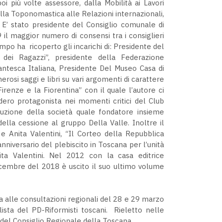
i più volte assessore, dalla Mobilità ai Lavori
dalla Toponomastica alle Relazioni internazionali,
 E’ stato presidente del Consiglio comunale di
 il maggior numero di consensi tra i consiglieri
mpo ha ricoperto gli incarichi di: Presidente del
 dei Ragazzi”, presidente della Federazione
Dantesca Italiana, Presidente Del Museo Casa di
rosi saggi e libri su vari argomenti di carattere
“Firenze e la Fiorentina” con il quale l’autore ci
idero protagonista nei momenti critici del Club
ruzione della società quale fondatore insieme
ella cessione al gruppo Della Valle. Inoltre il
 e Anita Valentini, “Il Corteo della Repubblica
nniversario del plebiscito in Toscana per l’unità
ita Valentini. Nel 2012 con la casa editrice
icembre del 2018 è uscito il suo ultimo volume
ta alle consultazioni regionali del 28 e 29 marzo
lista del PD-Riformisti toscani. Rieletto nelle
 del Consiglio Regionale della Toscana.