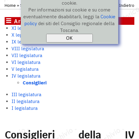
cookie.
Home
»
Storico
»
IV legislatura
» Consiglieri
Indietro
Per informazioni sui cookie e su come
eventualmente disabilitarli, leggi la
Cookie
Archivio storico
policy
dei siti del Consiglio regionale della
XI legislatura
Toscana.
X legislatura
IX legislatura
VIII legislatura
VII legislatura
VI legislatura
V legislatura
IV legislatura
Consiglieri
III legislatura
II legislatura
I legislatura
Consiglieri della IV