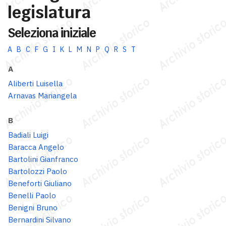
legislatura
Seleziona iniziale
A
B
C
F
G
I
K
L
M
N
P
Q
R
S
T
A
Aliberti Luisella
Arnavas Mariangela
B
Badiali Luigi
Baracca Angelo
Bartolini Gianfranco
Bartolozzi Paolo
Beneforti Giuliano
Benelli Paolo
Benigni Bruno
Bernardini Silvano