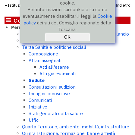
cookie.
»
Istituzione
»
Commissioni
»
Terza commissione
» Sedute
Indietro
Per informazioni sui cookie e su come
eventualmente disabilitarli, leggi la
Cookie
Commissioni
policy
dei siti del Consiglio regionale della
Permanenti
Toscana.
Prima Affari istituzionali, programmazione, bilancio
Seconda Sviluppo economico e rurale
Terza Sanità e politiche sociali
Composizione
Affari assegnati
Atti all'esame
Atti già esaminati
Sedute
Consultazioni, audizioni
Indagini conoscitive
Comunicati
Iniziative
Stati generali della salute
Uffici
Quarta Territorio, ambiente, mobilità, infrastrutture
Quinta Istruzione, formazione, beni e attività