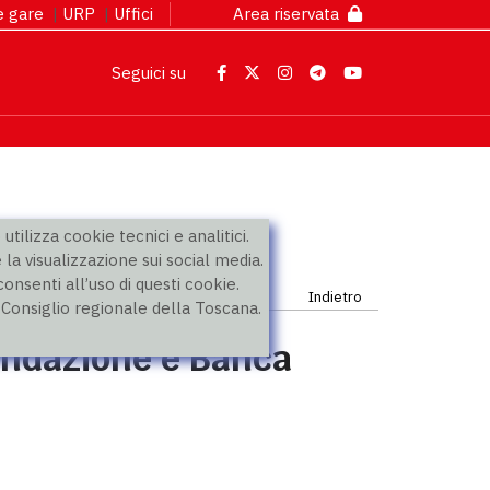
 e gare
|
URP
|
Uffici
Area riservata
Seguici su
utilizza cookie tecnici e analitici.
 la visualizzazione sui social media.
nsenti all’uso di questi cookie.
Indietro
l Consiglio regionale della Toscana.
ondazione e Banca