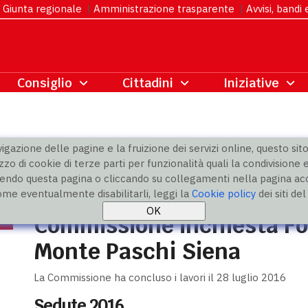
Giunta regionale
|
Amministrazione trasparente
|
Avvisi, bandi
gazione delle pagine e la fruizione dei servizi online, questo sito 
zzo di cookie di terze parti per funzionalità quali la condivisione e
ndo questa pagina o cliccando su collegamenti nella pagina acco
ondazione e Banca Monte Paschi Siena
» Sedute
ome eventualmente disabilitarli, leggi la
Cookie policy
dei siti de
Commissione inchiesta F
Monte Paschi Siena
La Commissione ha concluso i lavori il 28 luglio 2016
Sedute 2016