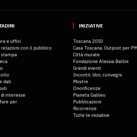
TADINI
INIZIATIVE
ra e uffici
Toscana 2050
 relazioni con il pubblico
Casa Toscana. Outpost per P
o stampa
Città murate
teca
Fondazione Alessia Ballini
io
Grandi eventi
ollo
Incontri, libri, convegni
 dati
Mostre
buti
Onorificenze
 di interesse
Pianeta Galileo
fare per
Pubblicazioni
Ricorrenze
Tutte le iniziative