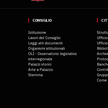
CONSIGLIO
CIT
Istituzione
Struttu
Lavori del Consiglio
Ufficio
Leggi atti documenti
Uffici
Organismi istituzionali
Biblio
OLI - Osservatorio legislativo
Archiv
interregionale
Protoc
Palazzi storici
Banche
Arte a Palazzo
Contri
Stemma
Gruppi
Come 