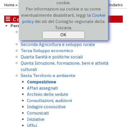
cookie.
Home
»
Il Consiglio
»
Commissioni
» Sesta commissione
Indietro
Per informazioni sui cookie e su come
eventualmente disabilitarli, leggi la
Cookie
Commissioni
policy
dei siti del Consiglio regionale della
Permanenti
Toscana.
Prima Affari istituzionali, programmazione e
bilancio
Seconda Agricoltura e sviluppo rurale
Terza Sviluppo economico
Quarta Sanità e politiche sociali
Quinta Istruzione, formazione, beni e attività
culturali
Sesta Territorio e ambiente
Composizione
Affari assegnati
Archivio delle sedute
Consultazioni, audizioni
Indagini conoscitive
Comunicati
Iniziative
Uffici