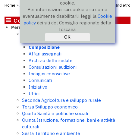
cookie.
Home
»
Il Consiglio
»
Commissioni
» Prima commissione
Indietro
Per informazioni sui cookie e su come
eventualmente disabilitarli, leggi la
Cookie
Commissioni
policy
dei siti del Consiglio regionale della
Permanenti
Toscana.
Prima Affari istituzionali, programmazione e
bilancio
Composizione
Affari assegnati
Archivio delle sedute
Consultazioni, audizioni
Indagini conoscitive
Comunicati
Iniziative
Uffici
Seconda Agricoltura e sviluppo rurale
Terza Sviluppo economico
Quarta Sanità e politiche sociali
Quinta Istruzione, formazione, beni e attività
culturali
Sesta Territorio e ambiente