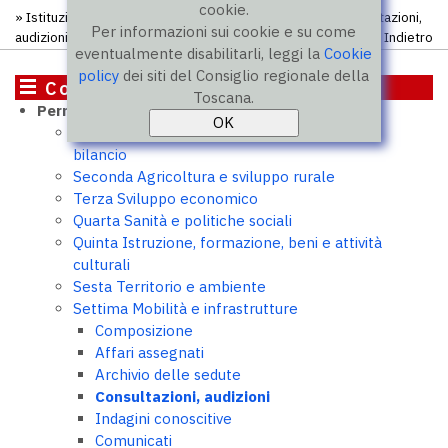
cookie.
»
Istituzione
»
Commissioni
»
Settima commissione
» Consultazioni,
Per informazioni sui cookie e su come
audizioni
Indietro
eventualmente disabilitarli, leggi la
Cookie
policy
dei siti del Consiglio regionale della
Commissioni
Toscana.
Permanenti
Prima Affari istituzionali, programmazione e
bilancio
Seconda Agricoltura e sviluppo rurale
Terza Sviluppo economico
Quarta Sanità e politiche sociali
Quinta Istruzione, formazione, beni e attività
culturali
Sesta Territorio e ambiente
Settima Mobilità e infrastrutture
Composizione
Affari assegnati
Archivio delle sedute
Consultazioni, audizioni
Indagini conoscitive
Comunicati