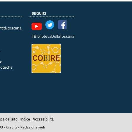
SEGUICI
ntità toscana
#BibliotecaDellaToscana
à
ne
lioteche
a del sito
Indice
Accessibilità
88 -
Credits
-
Redazione web