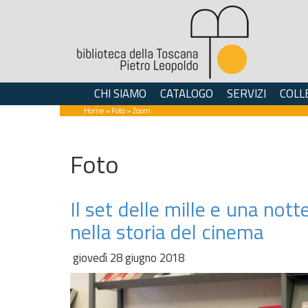
CHI SIAMO
CATALOGO
SERVIZI
COLL
Home
»
Foto
» Zoom
Foto
Il set delle mille e una not
nella storia del cinema
giovedì 28 giugno 2018