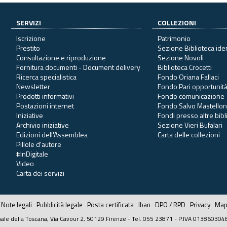
SERVIZI
COLLEZIONI
Iscrizione
Patrimonio
Prestito
Sezione Biblioteca ide
Consultazione e riproduzione
Sezione Novoli
Fornitura documenti - Document delivery
Biblioteca Crocetti
Ricerca specialistica
Fondo Oriana Fallaci
Newsletter
Fondo Pari opportunit
Prodotti informativi
Fondo comunicazione
Postazioni internet
Fondo Salvo Mastello
Iniziative
Fondi presso altre bib
Archivio iniziative
Sezione Vieri Bufalari
Edizioni dell'Assemblea
Carta delle collezioni
Pillole d'autore
#InDigitale
Video
Carta dei servizi
Note legali
Pubblicità legale
Posta certificata
Iban
DPO / RPD
Privacy
Mapp
ale della Toscana, Via Cavour 2, 50129 Firenze - Tel. 055 23871 - P.IVA 013860304