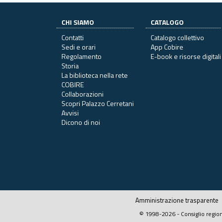
CHI SIAMO
CATALOGO
Contatti
Catalogo collettivo
Sedi e orari
App Cobire
Regolamento
E-book e risorse digitali
Storia
La biblioteca nella rete
COBIRE
Collaborazioni
Scopri Palazzo Cerretani
Avvisi
Dicono di noi
Amministrazione trasparente
© 1998-2026 - Consiglio region