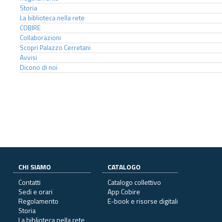
Storia
La biblioteca nella rete
COBIRE
Collaborazioni
Scopri Palazzo Cerretani
Avvisi
Dicono di noi
CHI SIAMO
CATALOGO
Contatti
Catalogo collettivo
Sedi e orari
App Cobire
Regolamento
E-book e risorse digitali
Storia
La biblioteca nella rete