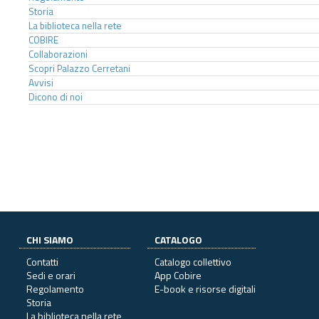
Storia
La biblioteca nella rete
COBIRE
Collaborazioni
Scopri Palazzo Cerretani
Avvisi
Dicono di noi
CHI SIAMO
CATALOGO
Contatti
Catalogo collettivo
Sedi e orari
App Cobire
Regolamento
E-book e risorse digitali
Storia
La biblioteca nella rete