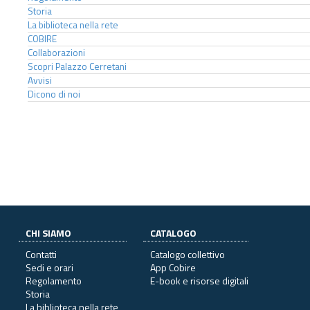
Storia
La biblioteca nella rete
COBIRE
Collaborazioni
Scopri Palazzo Cerretani
Avvisi
Dicono di noi
CHI SIAMO
CATALOGO
Contatti
Catalogo collettivo
Sedi e orari
App Cobire
Regolamento
E-book e risorse digitali
Storia
La biblioteca nella rete