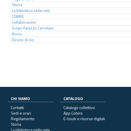
Storia
La biblioteca nella rete
COBIRE
Collaborazioni
Scopri Palazzo Cerretani
Avvisi
Dicono di noi
CHI SIAMO
CATALOGO
Contatti
Catalogo collettivo
Sedi e orari
App Cobire
Regolamento
E-book e risorse digitali
Storia
La biblioteca nella rete