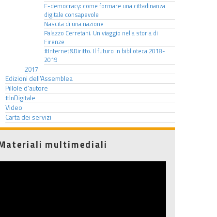
E-democracy: come formare una cittadinanza
digitale consapevole
Nascita di una nazione
Palazzo Cerretani. Un viaggio nella storia di
Firenze
#Internet&Diritto. Il futuro in biblioteca 2018-
2019
2017
Edizioni dell'Assemblea
Pillole d'autore
#InDigitale
Video
Carta dei servizi
Materiali multimediali