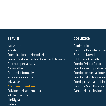
SERVIZI
COLLEZIONI
Iscrizione
Patrimonio
Prestito
Sezione Biblioteca ide
Consultazione e riproduzione
Sezione Novoli
Fornitura documenti - Document delivery
Biblioteca Crocetti
Ricerca specialistica
Fondo Oriana Fallaci
Newsletter
Fondo Pari opportunit
Prodotti informativi
Fondo comunicazione
Postazioni internet
Fondo Salvo Mastello
Iniziative
Fondi presso altre bib
Archivio iniziative
Sezione Vieri Bufalari
Edizioni dell'Assemblea
Carta delle collezioni
Pillole d'autore
#InDigitale
Video