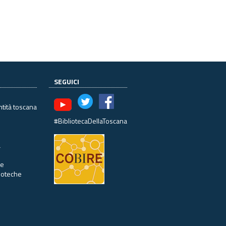
SEGUICI
ntità toscana
#BibliotecaDellaToscana
à
ne
lioteche