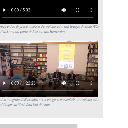
reve video di presentazione dei volumi editi dal Gruppo di Studi Alta
al di Lima da parte di Alessandro Bernardini
ideo integrale dell'incontro in cui vengono presentati i tre volumi editi
al Gruppo di Studi Alta Val di Lima