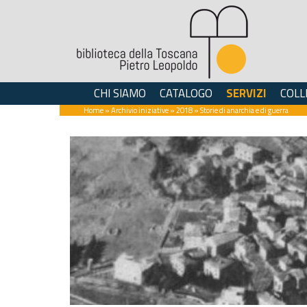
CHI SIAMO
CATALOGO
SERVIZI
COLL
Home
»
Archivio iniziative
»
2018
» Storie di anarchia e di guerra