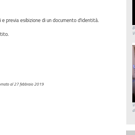
i e previa esibizione di un documento d'identità.
B
V
tito.
rnato al 27 febbraio 2019
V
d