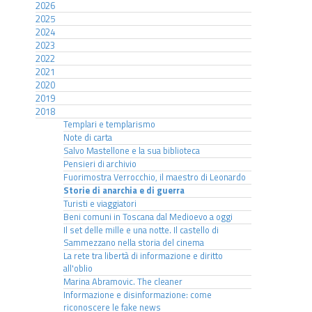
2026
2025
2024
2023
2022
2021
2020
2019
2018
Templari e templarismo
Note di carta
Salvo Mastellone e la sua biblioteca
Pensieri di archivio
Fuorimostra Verrocchio, il maestro di Leonardo
Storie di anarchia e di guerra
Turisti e viaggiatori
Beni comuni in Toscana dal Medioevo a oggi
Il set delle mille e una notte. Il castello di
Sammezzano nella storia del cinema
La rete tra libertà di informazione e diritto
all'oblio
Marina Abramovic. The cleaner
Informazione e disinformazione: come
riconoscere le fake news