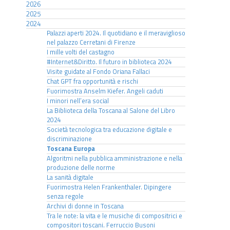
2026
2025
2024
Palazzi aperti 2024. Il quotidiano e il meraviglioso
nel palazzo Cerretani di Firenze
I mille volti del castagno
#Internet&Diritto. Il futuro in biblioteca 2024
Visite guidate al Fondo Oriana Fallaci
Chat GPT fra opportunità e rischi
Fuorimostra Anselm Kiefer. Angeli caduti
I minori nell’era social
La Biblioteca della Toscana al Salone del Libro
2024
Società tecnologica tra educazione digitale e
discriminazione
Toscana Europa
Algoritmi nella pubblica amministrazione e nella
produzione delle norme
La sanità digitale
Fuorimostra Helen Frankenthaler. Dipingere
senza regole
Archivi di donne in Toscana
Tra le note: la vita e le musiche di compositrici e
compositori toscani. Ferruccio Busoni