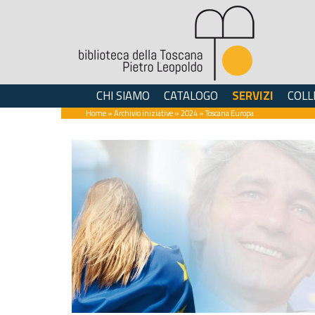
CHI SIAMO
CATALOGO
SERVIZI
COLL
Home
»
Archivio iniziative
»
2024
» Toscana Europa